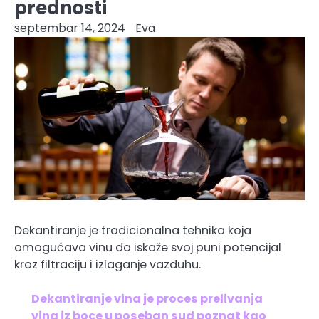
prednosti
septembar 14, 2024
Eva
Dekantiranje je tradicionalna tehnika koja
omogućava vinu da iskaže svoj puni potencijal
kroz filtraciju i izlaganje vazduhu.
Dekantiranje vina je proces prelivanja
vina iz boce u poseban sud poznat kao