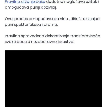
Pravilno držanje čaše
dodatno naglašava užitak i
omogućava puniji doživljaj.
Ovaj proces omogućava da vino „diše“, razvijajući
puni spektar ukusa i aroma.
Pravilno sprovedeno dekantiranje transformisaće
svaku bocu u nezaboravno iskustvo.