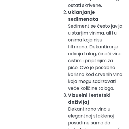
ostati skrivene.
Uklanjanje
sedimenata
Sediment se često javlja
u starijim vinima, ali i u
onima koja nisu
filtrirana. Dekantiranje
odvaja talog, čineći vino
čistim i prijatnijim za
piće. Ovo je posebno
korisno kod crvenih vina
koja mogu sadržavati
veće količine taloga.
Vizuelni i estetski
doživljaj
Dekantirano vino u
elegantnoj staklenoj
posudi ne samo da