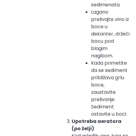
sedimenata.
Lagano
prelivajte vino iz
boce u
dekanter, držeći
bocu pod
blagim
nagibom.
Kada primetite
da se sediment
približava grlu
boce,
zaustavite
prelivanje.
Sediment
ostavite u boci.
Upotreba aeratora
(po želji)
Kod mlađih vina, koja ne