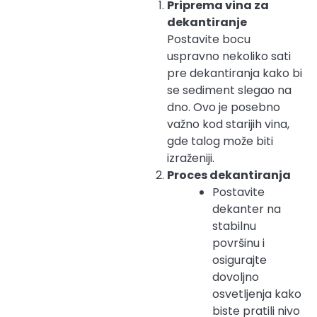
Priprema vina za
dekantiranje
Postavite bocu
uspravno nekoliko sati
pre dekantiranja kako bi
se sediment slegao na
dno. Ovo je posebno
važno kod starijih vina,
gde talog može biti
izraženiji.
Proces dekantiranja
Postavite
dekanter na
stabilnu
površinu i
osigurajte
dovoljno
osvetljenja kako
biste pratili nivo