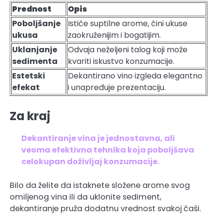
Prednost
Opis
Poboljšanje
Ističe suptilne arome, čini ukuse
ukusa
zaokruženijim i bogatijim.
Uklanjanje
Odvaja neželjeni talog koji može
sedimenta
kvariti iskustvo konzumacije.
Estetski
Dekantirano vino izgleda elegantno
efekat
i unapređuje prezentaciju.
Za kraj
Dekantiranje vina je jednostavna, ali
veoma efektivna tehnika koja poboljšava
celokupan doživljaj konzumacije.
Bilo da želite da istaknete složene arome svog
omiljenog vina ili da uklonite sediment,
dekantiranje pruža dodatnu vrednost svakoj čaši.