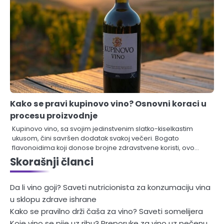
Kako se pravi kupinovo vino? Osnovni koraci u
procesu proizvodnje
Kupinovo vino, sa svojim jedinstvenim slatko-kiselkastim
ukusom, čini savršen dodatak svakoj večeri. Bogato
flavonoidima koji donose brojne zdravstvene koristi, ovo…
Skorašnji članci
Da li vino goji? Saveti nutricionista za konzumaciju vina
u sklopu zdrave ishrane
Kako se pravilno drži čaša za vino? Saveti somelijera
Koje vino se pije uz ribu? Preporuke za vino uz pečenu,