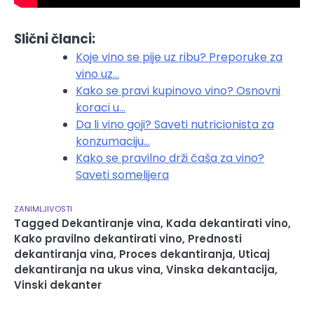
Slični članci:
Koje vino se pije uz ribu? Preporuke za
vino uz…
Kako se pravi kupinovo vino? Osnovni
koraci u…
Da li vino goji? Saveti nutricionista za
konzumaciju…
Kako se pravilno drži čaša za vino?
Saveti somelijera
ZANIMLJIVOSTI
Tagged
Dekantiranje vina
,
Kada dekantirati vino
,
Kako pravilno dekantirati vino
,
Prednosti
dekantiranja vina
,
Proces dekantiranja
,
Uticaj
dekantiranja na ukus vina
,
Vinska dekantacija
,
Vinski dekanter