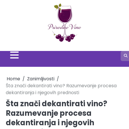
Skip
to
content
Home
Zanimljivosti
Šta znači dekantirati vino? Razumevanje procesa
dekantiranja i njegovih prednosti
Šta znači dekantirati vino?
Razumevanje procesa
dekantiranja i njegovih