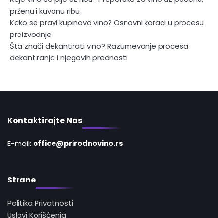
prženu i kuvanu ribu
Kako se pravi kupinovo vino? Osnovni koraci u procesu
proizvodnje
Šta znači dekantirati vino? Razumevanje procesa
dekantiranja i njegovih prednosti
Kontaktirajte Nas
E-mail:
office@prirodnovino.rs
Strane
Politika Privatnosti
Uslovi Korišćenja