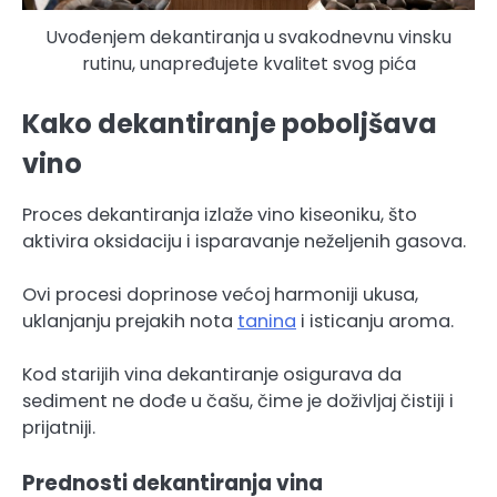
Uvođenjem dekantiranja u svakodnevnu vinsku
rutinu, unapređujete kvalitet svog pića
Kako dekantiranje poboljšava
vino
Proces dekantiranja izlaže vino kiseoniku, što
aktivira oksidaciju i isparavanje neželjenih gasova.
Ovi procesi doprinose većoj harmoniji ukusa,
uklanjanju prejakih nota
tanina
i isticanju aroma.
Kod starijih vina dekantiranje osigurava da
sediment ne dođe u čašu, čime je doživljaj čistiji i
prijatniji.
Prednosti dekantiranja vina