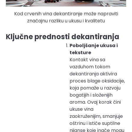
Kod crvenih vina dekantiranje može napraviti
značajnu razliku u ukusu i kvalitetu
Ključne prednosti dekantiranja
Poboljšanje ukusa i
teksture
Kontakt vina sa
vazduhom tokom
dekantiranja aktivira
proces blage oksidacije,
koja pomaže u razvoju
bogatijih i složenijih
aroma. Ovaj korak čini
ukuse vina
zaokruženijim, smanjuje
oštrinu i ističe suptilne
nijanse koje inače mogu