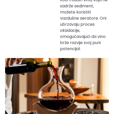
sadrže sediment,
možete koristiti
vazdušne aeratore. Oni
ubrzavaju proces
oksidacije,
omogućavajući da vino
brže razvije svoj puni
potencijal.