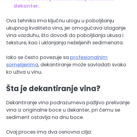
dekanter.
Ova tehnika ima ključnu ulogu u poboljšanju
ukupnog kvaliteta vina, jer omogućava izlaganje
vina vazduhu, što dovodi do poboljšanja ukusa i
teksture, kao i uklanjanja neželjenih sedimenata.
Iako se često povezuje sa
profesionalnim
somelijerima
, dekantiranje može savladati svako
ko uživa u vinu.
Šta je dekantiranje vina?
Dekantiranje vina podrazumeva pažljivo prelivanje
vina iz originalne boce u dekanter, pri čemu se
sediment ostavlja na dnu boce.
Ovaj proces ima dva osnovna cilja: